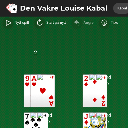
Den Vakre Louise Kabal
Kabal
Nytt spill
Start på nytt
Angre
Tips
2