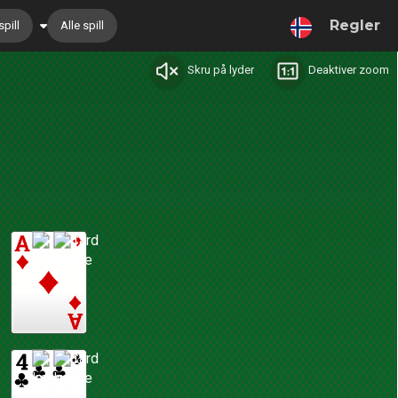
Regler
pill
Alle spill
Skru på lyder
Deaktiver zoom