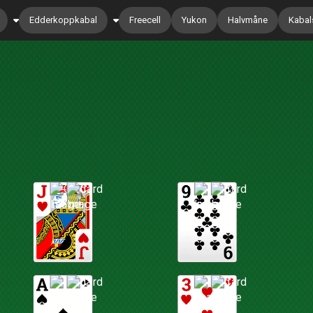
Edderkoppkabal
Freecell
Yukon
Halvmåne
Kabals